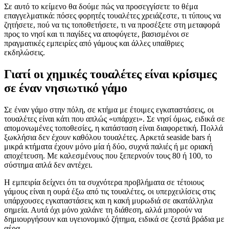
Σε αυτό το κείμενο θα δούμε πώς να προσεγγίσετε το θέμα
επαγγελματικά: πόσες φορητές τουαλέτες χρειάζεστε, τι τύπους να
ζητήσετε, πού να τις τοποθετήσετε, τι να προσέξετε στη μεταφορά
προς το νησί και τι παγίδες να αποφύγετε, βασισμένοι σε
πραγματικές εμπειρίες από γάμους και άλλες υπαίθριες
εκδηλώσεις.
Γιατί οι χημικές τουαλέτες είναι κρίσιμες
σε έναν νησιωτικό γάμο
Σε έναν γάμο στην πόλη, σε κτήμα με έτοιμες εγκαταστάσεις, οι
τουαλέτες είναι κάτι που απλώς «υπάρχει». Σε νησί όμως, ειδικά σε
απομονωμένες τοποθεσίες, η κατάσταση είναι διαφορετική. Πολλά
ξωκλήσια δεν έχουν καθόλου τουαλέτες. Αρκετά seaside bars ή
μικρά κτήματα έχουν μόνο μία ή δύο, συχνά παλιές ή με οριακή
αποχέτευση. Με καλεσμένους που ξεπερνούν τους 80 ή 100, το
σύστημα απλά δεν αντέχει.
Η εμπειρία δείχνει ότι τα συχνότερα προβλήματα σε τέτοιους
γάμους είναι η ουρά έξω από τις τουαλέτες, οι υπερχειλίσεις στις
υπάρχουσες εγκαταστάσεις και η κακή μυρωδιά σε ακατάλληλα
σημεία. Αυτά όχι μόνο χαλάνε τη διάθεση, αλλά μπορούν να
δημιουργήσουν και υγειονομικό ζήτημα, ειδικά σε ζεστά βράδια με
αέρα.