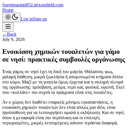
S
sergioaomq852.nexorafield.com
Home
Log in
Sign up
←
Back
July 9, 2026
Ενοικίαση χημικών τουαλετών για γάμο
σε νησί: πρακτικές συμβουλές οργάνωσης
Ένας γάμος σε νησί έχει τη δική του μαγεία. Θάλασσα, φως,
χαλαρή διάθεση, μικρά ξωκλήσια ή απομονωμένα κτήματα δίπλα
στο κύμα. Μαζί με τη γοητεία όμως έρχεται και η σκληρή πλευρά
της οργάνωσης: πρόσβαση, ρεύμα, νερό και, φυσικά, υγιεινή. Εκεί
που «κολλάνε» πιο συχνά τα πράγματα είναι στις τουαλέτες.
Αν ο χώρος δεν διαθέτει επαρκείς μόνιμες εγκαταστάσεις, η
ενοικίαση χημικών τουαλετών δεν είναι απλώς μια ιδέα, είναι
προϋπόθεση για να λειτουργήσει ομαλά η εκδήλωση. Και σε νησί,
όπου η μεταφορά είναι πιο περίπλοκη και οι επιλογές
περιορισμένες, μικρές λεπτομέρειες κάνουν τεράστια διαφορά.