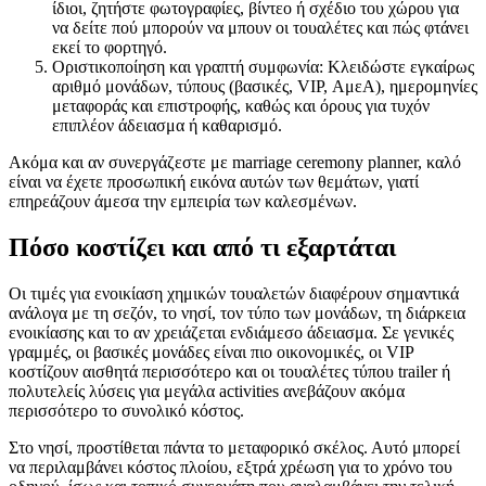
ίδιοι, ζητήστε φωτογραφίες, βίντεο ή σχέδιο του χώρου για
να δείτε πού μπορούν να μπουν οι τουαλέτες και πώς φτάνει
εκεί το φορτηγό.
Οριστικοποίηση και γραπτή συμφωνία: Κλειδώστε εγκαίρως
αριθμό μονάδων, τύπους (βασικές, VIP, ΑμεΑ), ημερομηνίες
μεταφοράς και επιστροφής, καθώς και όρους για τυχόν
επιπλέον άδειασμα ή καθαρισμό.
Ακόμα και αν συνεργάζεστε με marriage ceremony planner, καλό
είναι να έχετε προσωπική εικόνα αυτών των θεμάτων, γιατί
επηρεάζουν άμεσα την εμπειρία των καλεσμένων.
Πόσο κοστίζει και από τι εξαρτάται
Οι τιμές για ενοικίαση χημικών τουαλετών διαφέρουν σημαντικά
ανάλογα με τη σεζόν, το νησί, τον τύπο των μονάδων, τη διάρκεια
ενοικίασης και το αν χρειάζεται ενδιάμεσο άδειασμα. Σε γενικές
γραμμές, οι βασικές μονάδες είναι πιο οικονομικές, οι VIP
κοστίζουν αισθητά περισσότερο και οι τουαλέτες τύπου trailer ή
πολυτελείς λύσεις για μεγάλα activities ανεβάζουν ακόμα
περισσότερο το συνολικό κόστος.
Στο νησί, προστίθεται πάντα το μεταφορικό σκέλος. Αυτό μπορεί
να περιλαμβάνει κόστος πλοίου, εξτρά χρέωση για το χρόνο του