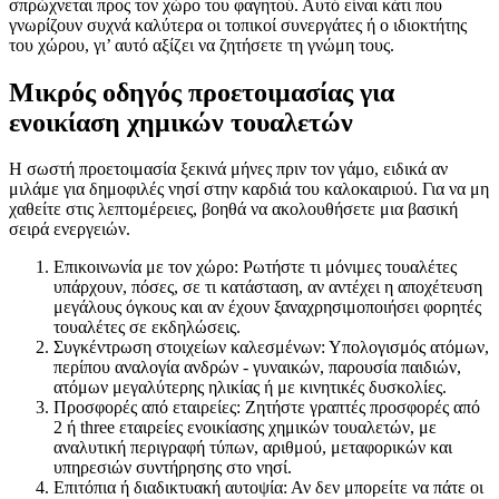
σπρώχνεται προς τον χώρο του φαγητού. Αυτό είναι κάτι που
γνωρίζουν συχνά καλύτερα οι τοπικοί συνεργάτες ή ο ιδιοκτήτης
του χώρου, γι’ αυτό αξίζει να ζητήσετε τη γνώμη τους.
Μικρός οδηγός προετοιμασίας για
ενοικίαση χημικών τουαλετών
Η σωστή προετοιμασία ξεκινά μήνες πριν τον γάμο, ειδικά αν
μιλάμε για δημοφιλές νησί στην καρδιά του καλοκαιριού. Για να μη
χαθείτε στις λεπτομέρειες, βοηθά να ακολουθήσετε μια βασική
σειρά ενεργειών.
Επικοινωνία με τον χώρο: Ρωτήστε τι μόνιμες τουαλέτες
υπάρχουν, πόσες, σε τι κατάσταση, αν αντέχει η αποχέτευση
μεγάλους όγκους και αν έχουν ξαναχρησιμοποιήσει φορητές
τουαλέτες σε εκδηλώσεις.
Συγκέντρωση στοιχείων καλεσμένων: Υπολογισμός ατόμων,
περίπου αναλογία ανδρών - γυναικών, παρουσία παιδιών,
ατόμων μεγαλύτερης ηλικίας ή με κινητικές δυσκολίες.
Προσφορές από εταιρείες: Ζητήστε γραπτές προσφορές από
2 ή three εταιρείες ενοικίασης χημικών τουαλετών, με
αναλυτική περιγραφή τύπων, αριθμού, μεταφορικών και
υπηρεσιών συντήρησης στο νησί.
Επιτόπια ή διαδικτυακή αυτοψία: Αν δεν μπορείτε να πάτε οι