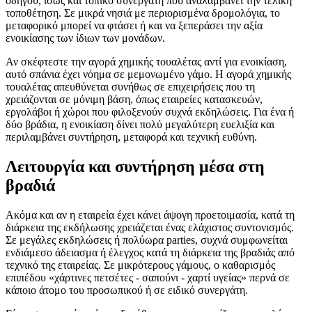
οδηγού, ίσως και τοπικό συνεργάτη που αναλαμβάνει την τελική
τοποθέτηση. Σε μικρά νησιά με περιορισμένα δρομολόγια, το
μεταφορικό μπορεί να φτάσει ή και να ξεπεράσει την αξία
ενοικίασης των ίδιων των μονάδων.
Αν σκέφτεστε την αγορά χημικής τουαλέτας αντί για ενοικίαση,
αυτό σπάνια έχει νόημα σε μεμονωμένο γάμο. Η αγορά χημικής
τουαλέτας απευθύνεται συνήθως σε επιχειρήσεις που τη
χρειάζονται σε μόνιμη βάση, όπως εταιρείες κατασκευών,
εργολάβοι ή χώροι που φιλοξενούν συχνά εκδηλώσεις. Για ένα ή
δύο βράδια, η ενοικίαση δίνει πολύ μεγαλύτερη ευελιξία και
περιλαμβάνει συντήρηση, μεταφορά και τεχνική ευθύνη.
Λειτουργία και συντήρηση μέσα στη
βραδιά
Ακόμα και αν η εταιρεία έχει κάνει άψογη προετοιμασία, κατά τη
διάρκεια της εκδήλωσης χρειάζεται ένας ελάχιστος συντονισμός.
Σε μεγάλες εκδηλώσεις ή πολύωρα parties, συχνά συμφωνείται
ενδιάμεσο άδειασμα ή έλεγχος κατά τη διάρκεια της βραδιάς από
τεχνικό της εταιρείας. Σε μικρότερους γάμους, ο καθαρισμός
επιπέδου «χάρτινες πετσέτες - σαπούνι - χαρτί υγείας» περνά σε
κάποιο άτομο του προσωπικού ή σε ειδικό συνεργάτη.