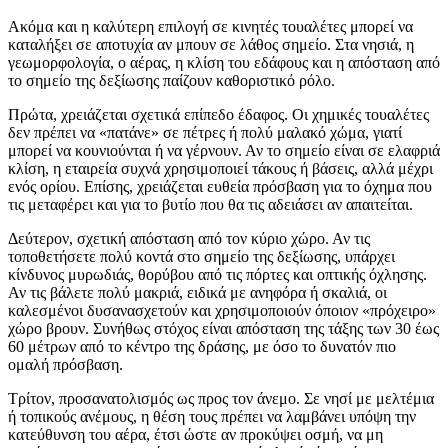
Ακόμα και η καλύτερη επιλογή σε κινητές τουαλέτες μπορεί να
καταλήξει σε αποτυχία αν μπουν σε λάθος σημείο. Στα νησιά, η
γεωμορφολογία, ο αέρας, η κλίση του εδάφους και η απόσταση από
το σημείο της δεξίωσης παίζουν καθοριστικό ρόλο.
Πρώτα, χρειάζεται σχετικά επίπεδο έδαφος. Οι χημικές τουαλέτες
δεν πρέπει να «πατάνε» σε πέτρες ή πολύ μαλακό χώμα, γιατί
μπορεί να κουνιούνται ή να γέρνουν. Αν το σημείο είναι σε ελαφριά
κλίση, η εταιρεία συχνά χρησιμοποιεί τάκους ή βάσεις, αλλά μέχρι
ενός ορίου. Επίσης, χρειάζεται ευθεία πρόσβαση για το όχημα που
τις μεταφέρει και για το βυτίο που θα τις αδειάσει αν απαιτείται.
Δεύτερον, σχετική απόσταση από τον κύριο χώρο. Αν τις
τοποθετήσετε πολύ κοντά στο σημείο της δεξίωσης, υπάρχει
κίνδυνος μυρωδιάς, θορύβου από τις πόρτες και οπτικής όχλησης.
Αν τις βάλετε πολύ μακριά, ειδικά με ανηφόρα ή σκαλιά, οι
καλεσμένοι δυσανασχετούν και χρησιμοποιούν όποιον «πρόχειρο»
χώρο βρουν. Συνήθως στόχος είναι απόσταση της τάξης των 30 έως
60 μέτρων από το κέντρο της δράσης, με όσο το δυνατόν πιο
ομαλή πρόσβαση.
Τρίτον, προσανατολισμός ως προς τον άνεμο. Σε νησί με μελτέμια
ή τοπικούς ανέμους, η θέση τους πρέπει να λαμβάνει υπόψη την
κατεύθυνση του αέρα, έτσι ώστε αν προκύψει οσμή, να μη