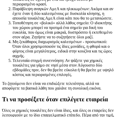
περιορισμένο κρασί.
Παράβλεψη αναγκών ΑμεΑ και ηλικιωμένων: Ακόμα και αν
έχετε έναν ή δύο καλεσμένους με δυσκολία κίνησης, η
απουσία τουαλέτας ΑμεΑ είναι κάτι που θα το μετανιώσετε.
Τοποθέτηση σε «βολικό» αλλά λάθος σημείο: Ο ιδιοκτήτης
του χώρου μπορεί να προτιμά ένα σημείο για δική του
ευκολία, που όμως είναι μακριά, δυσπρόσιτο ή εκτεθειμένο
στον αέρα. Ζητήστε να το συζητήσετε όλοι μαζί.
Μη ξεκάθαρος διαχωρισμός καλεσμένων - προσωπικού:
Όταν όλοι χρησιμοποιούν τις ίδιες μονάδες, η φθορά και ο
φόρτος είναι μεγαλύτερος, ειδικά στην κουζίνα και τις ώρες
αιχμής.
Τελευταία στιγμή συνεννόηση: Αν ψάξετε για χημικές
τουαλέτες για γάμο σε νησί μέσα στον Αύγουστο δύο
εβδομάδες πριν, δεν θα βρείτε εύκολα ή θα βρείτε με υψηλό
κόστος και περιορισμένες επιλογές.
Το ζητούμενο δεν είναι να επιδιώξετε τελειότητα, αλλά να
αποφύγετε τα βασικά λάθη που χαλάνε τη συνολική εικόνα.
Τι να προσέξετε όταν επιλέγετε εταιρεία
Όλες οι χημικές τουαλέτες δεν είναι ίδιες, και όλες οι εταιρείες δεν
λειτουργούν με το ίδιο επαγγελματικό επίπεδο. Πέρα από την τιμή,