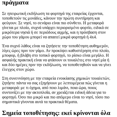
πράγματα
Σε ηπειρωτική εκδήλωση τα φορτηγά της εταιρείας έρχονται,
τοποθετούν τις μονάδες, κάνουν την πρώτη συντήρηση και
φεύγουν. Σε νησί, το σενάριο είναι πιο σύνθετο. Η μεταφορά
γίνεται με πλοίο, συχνά υπάρχει περιορισμένο φορτίο, ειδικά σε
μικρότερα νησιά ή σε περιόδους αιχμής, και η πρόσβαση στον
χώρο του γάμου μπορεί να απαιτεί μικρά φορτηγά ή 4x4.
Ένα συχνό λάθος είναι να ζητήσετε την τοποθέτηση αυθημερόν,
λίγες ώρες πριν τον γάμο. Αν προκύψει καθυστέρηση στο πλοίο,
μποφορ, ή βλάβη στο τοπικό φορτηγό, το ρίσκο είναι μεγάλο. Η
ασφαλής πρακτική είναι να φτάσουν οι τουαλέτες στο νησί μία ή
και δύο ημέρες πριν την εκδήλωση, να τοποθετηθούν και να γίνει
έλεγχος στον χώρο.
Στη συνεννόηση με την εταιρεία ενοικίασης χημικών τουαλετών,
ζητήστε πάντα να σας εξηγήσουν με λεπτομέρεια πώς γίνεται η
μεταφορά: με τι όχημα, από ποιο λιμάνι, ποια ώρα, ποιος
συντονίζει με την ακτοπλοΐα, αν χρειάζεται ειδική άδεια για το
φορτηγό. Όσο πιο μικρό και πιο απόμερο είναι το νησί, τόσο πιο
σημαντικά γίνονται αυτά τα πρακτικά θέματα.
Σημεία τοποθέτησης: εκεί κρίνονται όλα