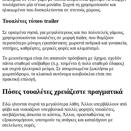
τουλάχιστον μία τέτοια μονάδα. Συχνά τη χρησιμοποιούν και
ηλικιωμένοι που δυσκολεύονται σε στενούς χώρους.
Τουαλέτες τύπου trailer
Σε ορισμένα νησιά, για μεγαλύτερους και πιο πολυτελείς γάμους,
χρησιμοποιούνται τουαλέτες σε μορφή trailer, που θυμίζουν
περισσότερο μόνιμη εγκατάσταση: χωριστά ανδρικά και γυναικεία,
νιπτήρες, καθρέφτες, μερικές φορές και κλιματισμό.
Το μειονέκτημα είναι ότι απαιτούν πρόσβαση με όχημα, σχεδόν
πάντα σταθερό υπόβαθρο (π.χ. τσιμέντο ή πολύ σταθερό έδαφος)
και συχνά ηλεκτρικό ρεύμα. Σε απομονωμένα ξωκλήσια με
χωματόδρομο, τα κλασικά αυτόνομα κουβούκλια είναι πιο
πρακτική επιλογή.
Πόσες τουαλέτες χρειάζεστε πραγματικά
Εδώ γίνονται συχνά τα μεγαλύτερα λάθη. Άλλοι υπερβάλλουν από
φόβο και νοικιάζουν υπερβολικά πολλές φορητές τουαλέτες,
ανεβάζοντας άσκοπα το κόστος. Άλλοι, προσπαθώντας να
εξοικονομήσουν, υποτιμούν τις ανάγκες και καταλήγουν με
ατελείωτες ουρές.