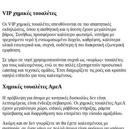
VIP χημικές τουαλέτες
Οι VIP χημικές τουαλέτες απευθύνονται σε πιο απαιτητικές
εκδηλώσεις, όπου η αισθητική και η άνεση έχουν μεγαλύτερο
βάρος. Συνήθως προσφέρουν καλύτερο φωτισμό, νιπτήρα με
τρεχούμενο νερό ή ενσωματωμένο δοχείο, καθρέφτη, καλύτερα
υλικά εσωτερικά και, συχνά, ουδέτερη ή πιο διακριτική εξωτερική
εμφάνιση.
Σε γάμο σε νησί χρησιμοποιούνται συχνά ως «κυρίως» τουαλέτες
για τους καλεσμένους, ενώ οι πιο απλές εξυπηρετούν προσωπικό
catering και τεχνικές ομάδες. Έτσι διαχωρίζετε τις ροές και κρατάτε
υψηλό επίπεδο για τους καλεσμένους.
Χημικές τουαλέτες ΑμεΑ
Η πρόβλεψη για άτομα με κινητικές δυσκολίες δεν είναι
λεπτομέρεια, είναι ένδειξη σεβασμού. Οι χημικές τουαλέτες ΑμεΑ
έχουν μεγαλύτερο χώρο, ειδικές ράβδους στήριξης, ράμπα
πρόσβασης και διαρρύθμιση που επιτρέπει την είσοδο αμαξιδίου.
Ακόμη και αν δεν γνωρίζετε αν θα έχετε καλεσμένους με
αναπηρία, σε έναν γάμο με πολλά άτομα είναι φρόνιμο να υπάρχει