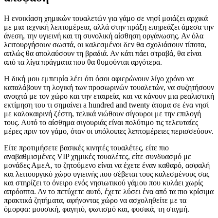
Η ενοικίαση χημικών τουαλετών για γάμο σε νησί μοιάζει αρχικά
με μια τεχνική λεπτομέρεια, αλλά στην πράξη επηρεάζει άμεσα την
άνεση, την υγιεινή και τη συνολική αίσθηση οργάνωσης. Αν όλα
λειτουργήσουν σωστά, οι καλεσμένοι δεν θα σχολιάσουν τίποτα,
απλώς θα απολαύσουν τη βραδιά. Αν κάτι πάει στραβά, θα είναι
από τα λίγα πράγματα που θα θυμούνται αργότερα.
Η δική μου εμπειρία λέει ότι όσοι αφιερώνουν λίγο χρόνο να
καταλάβουν τη λογική των προσωρινών τουαλετών, να συζητήσουν
ανοιχτά με τον χώρο και την εταιρεία, και να κάνουν μια ρεαλιστική
εκτίμηση του τι σημαίνει a hundred and twenty άτομα σε ένα νησί
με καλοκαιρινή ζέστη, τελικά νιώθουν σίγουροι με την επιλογή
τους. Αυτό το αίσθημα σιγουριάς είναι πολύτιμο τις τελευταίες
μέρες πριν τον γάμο, όταν οι υπόλοιπες λεπτομέρειες περισσεύουν.
Είτε προτιμήσετε βασικές κινητές τουαλέτες, είτε πιο
αναβαθμισμένες VIP χημικές τουαλέτες, είτε συνδυασμό με
μονάδες ΑμεΑ, το ζητούμενο είναι να έχετε έναν καθαρό, ασφαλή
και λειτουργικό χώρο υγιεινής που σέβεται τους καλεσμένους σας
και στηρίζει το όνειρο ενός νησιωτικού γάμου που κυλάει χωρίς
απρόοπτα. Αν το πετύχετε αυτό, έχετε λύσει ένα από τα πιο κρίσιμα
πρακτικά ζητήματα, αφήνοντας χώρο να ασχοληθείτε με τα
όμορφα: μουσική, φαγητό, φωτισμό και, φυσικά, τη στιγμή.