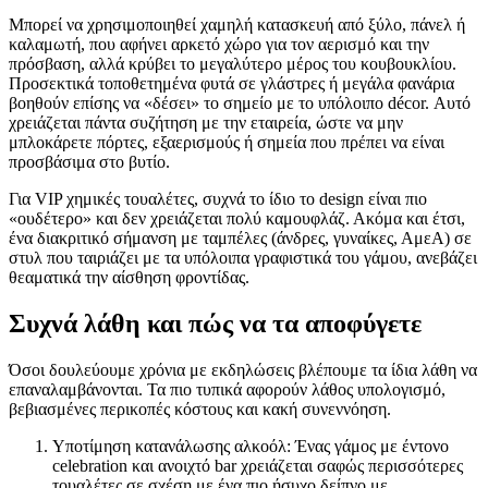
Μπορεί να χρησιμοποιηθεί χαμηλή κατασκευή από ξύλο, πάνελ ή
καλαμωτή, που αφήνει αρκετό χώρο για τον αερισμό και την
πρόσβαση, αλλά κρύβει το μεγαλύτερο μέρος του κουβουκλίου.
Προσεκτικά τοποθετημένα φυτά σε γλάστρες ή μεγάλα φανάρια
βοηθούν επίσης να «δέσει» το σημείο με το υπόλοιπο décor. Αυτό
χρειάζεται πάντα συζήτηση με την εταιρεία, ώστε να μην
μπλοκάρετε πόρτες, εξαερισμούς ή σημεία που πρέπει να είναι
προσβάσιμα στο βυτίο.
Για VIP χημικές τουαλέτες, συχνά το ίδιο το design είναι πιο
«ουδέτερο» και δεν χρειάζεται πολύ καμουφλάζ. Ακόμα και έτσι,
ένα διακριτικό σήμανση με ταμπέλες (άνδρες, γυναίκες, ΑμεΑ) σε
στυλ που ταιριάζει με τα υπόλοιπα γραφιστικά του γάμου, ανεβάζει
θεαματικά την αίσθηση φροντίδας.
Συχνά λάθη και πώς να τα αποφύγετε
Όσοι δουλεύουμε χρόνια με εκδηλώσεις βλέπουμε τα ίδια λάθη να
επαναλαμβάνονται. Τα πιο τυπικά αφορούν λάθος υπολογισμό,
βεβιασμένες περικοπές κόστους και κακή συνεννόηση.
Υποτίμηση κατανάλωσης αλκοόλ: Ένας γάμος με έντονο
celebration και ανοιχτό bar χρειάζεται σαφώς περισσότερες
τουαλέτες σε σχέση με ένα πιο ήσυχο δείπνο με