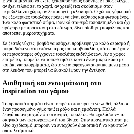
Είναι σημαντικό να έχετε ξεκάθαρο ποιος φροντίζει: ποιος ελέγχει
αν έχει τελειώσει το χαρτί, αν χρειάζεται σκούπισμα στον
περιβάλλοντα χώρο, αν λειτουργεί η κλειδαριά. Ο χώρος γύρω από
τις εξωτερικές τουαλέτες πρέπει να είναι καθαρός και φωτισμένος.
Ένα καλό φωτιστικό σώμα, ιδανικά σταθερά τοποθετημένο και όχι
πρόχειρα με προέκταση στο πάτωμα, δίνει αίσθηση ασφάλειας και
αποτρέπει μικροατυχήματα.
Σε ζεστές νύχτες, βοηθά να υπάρχει πρόβλεψη για καλό αερισμό ή
μικρό διάκενο στο επάνω μέρος του κουβουκλίου, κάτι που έχουν
οι περισσότερες σύγχρονες τουαλέτες εκδηλώσεων. Αν ο χώρος
επιτρέπει, μπορείτε να τοποθετήσετε κοντά έναν μικρό κάδο με
καπάκι για απορρίμματα, ώστε να αποφεύγονται αντικείμενα μέσα
στη λεκάνη που μπορεί να δυσκολέψουν την άντληση.
Αισθητική και ενσωμάτωση στο
inspiration του γάμου
Το πρακτικό κομμάτι είναι το πρώτο που πρέπει να λυθεί, αλλά σε
έναν προσεγμένο γάμο παίζει ρόλο και η εμφάνιση. Πολλά
ζευγάρια ανησυχούν ότι οι κινητές τουαλέτες θα «χαλάσουν» το
σκηνικό των φωτογραφιών ή του βίντεο. Στην πραγματικότητα, με
λίγο σχεδιασμό μπορούν να ενταχθούν διακριτικά ή να κρυφτούν
αποτελεσματικά.