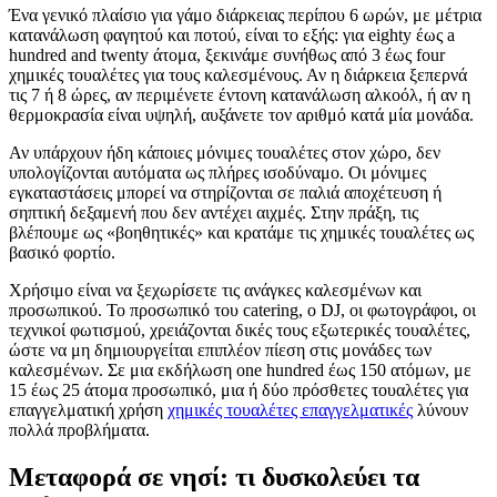
Ένα γενικό πλαίσιο για γάμο διάρκειας περίπου 6 ωρών, με μέτρια
κατανάλωση φαγητού και ποτού, είναι το εξής: για eighty έως a
hundred and twenty άτομα, ξεκινάμε συνήθως από 3 έως four
χημικές τουαλέτες για τους καλεσμένους. Αν η διάρκεια ξεπερνά
τις 7 ή 8 ώρες, αν περιμένετε έντονη κατανάλωση αλκοόλ, ή αν η
θερμοκρασία είναι υψηλή, αυξάνετε τον αριθμό κατά μία μονάδα.
Αν υπάρχουν ήδη κάποιες μόνιμες τουαλέτες στον χώρο, δεν
υπολογίζονται αυτόματα ως πλήρες ισοδύναμο. Οι μόνιμες
εγκαταστάσεις μπορεί να στηρίζονται σε παλιά αποχέτευση ή
σηπτική δεξαμενή που δεν αντέχει αιχμές. Στην πράξη, τις
βλέπουμε ως «βοηθητικές» και κρατάμε τις χημικές τουαλέτες ως
βασικό φορτίο.
Χρήσιμο είναι να ξεχωρίσετε τις ανάγκες καλεσμένων και
προσωπικού. Το προσωπικό του catering, ο DJ, οι φωτογράφοι, οι
τεχνικοί φωτισμού, χρειάζονται δικές τους εξωτερικές τουαλέτες,
ώστε να μη δημιουργείται επιπλέον πίεση στις μονάδες των
καλεσμένων. Σε μια εκδήλωση one hundred έως 150 ατόμων, με
15 έως 25 άτομα προσωπικό, μια ή δύο πρόσθετες τουαλέτες για
επαγγελματική χρήση
χημικές τουαλέτες επαγγελματικές
λύνουν
πολλά προβλήματα.
Μεταφορά σε νησί: τι δυσκολεύει τα